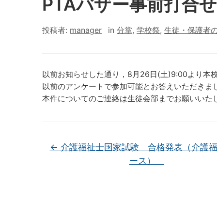
PTAバザー事前打合
投稿者:
manager
in
分掌
,
学校祭
,
生徒・保護者
以前お知らせした通り，8月26日(土)9:00より
以前のアンケートで参加可能とお答えいただきま
本件についてのご連絡は生徒会部までお願いいた
←
介護福祉士国家試験 合格発表（介護福
ース）