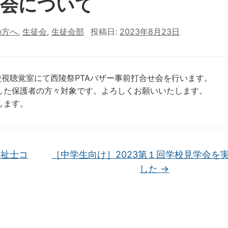
せ会について
の方へ
,
生徒会
,
生徒会部
投稿日:
2023年8月23日
本校視聴覚室にて西陵祭PTAバザー事前打合せ会を行います。
した保護者の方々対象です。よろしくお願いいたします。
します。
祉士コ
［中学生向け］2023第１回学校見学会を
した
→