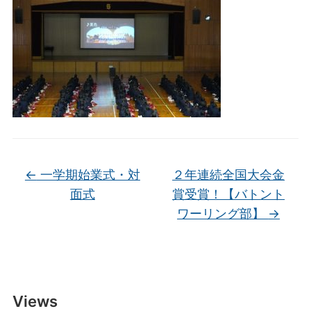
←
一学期始業式・対
２年連続全国大会金
面式
賞受賞！【バトント
ワーリング部】
→
Views