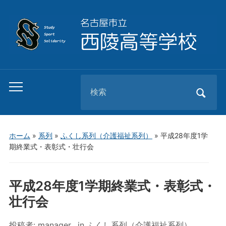
Search
Toggle
for:
mobile
menu
ホーム
»
系列
»
ふくし系列（介護福祉系列）
»
平成28年度1学
期終業式・表彰式・壮行会
平成28年度1学期終業式・表彰式・
壮行会
投稿者:
manager
in
ふくし系列（介護福祉系列）
,