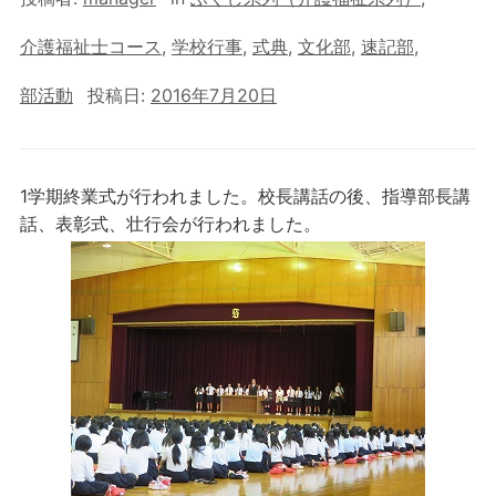
介護福祉士コース
,
学校行事
,
式典
,
文化部
,
速記部
,
部活動
投稿日:
2016年7月20日
1学期終業式が行われました。校長講話の後、指導部長講
話、表彰式、壮行会が行われました。